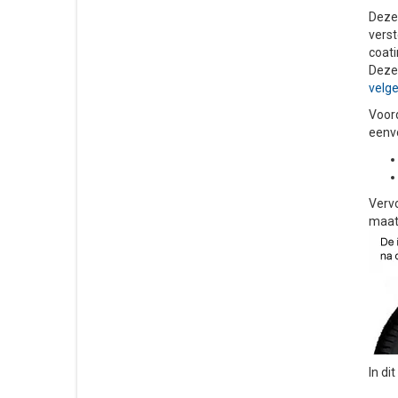
Deze 
verst
coati
Deze 
velg
Voord
eenvo
Vervo
maat 
In di