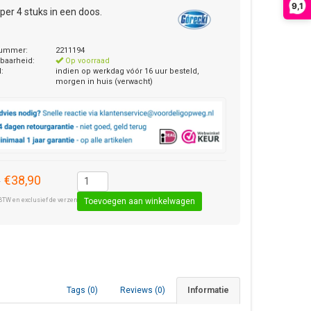
9,1
s per 4 stuks in een doos.
nummer:
2211194
baarheid:
Op voorraad
d:
indien op werkdag vóór 16 uur besteld,
morgen in huis (verwacht)
€38,90
0
BTW en exclusief de verzendkosten € 8,50 (standaard pakket).
Tags (0)
Reviews (0)
Informatie