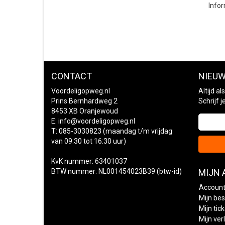
Infor
CONTACT
NIEUW
Voordeligopweg.nl
Altijd a
Prins Bernhardweg 2
Schrijf 
8453 XB Oranjewoud
E:
info@voordeligopweg.nl
T: 085-3030823 (maandag t/m vrijdag
van 09:30 tot 16:30 uur)
KvK nummer: 63401037
BTW nummer: NL001454023B39 (btw-id)
MIJN
Account
Mijn bes
Mijn tic
Mijn verl