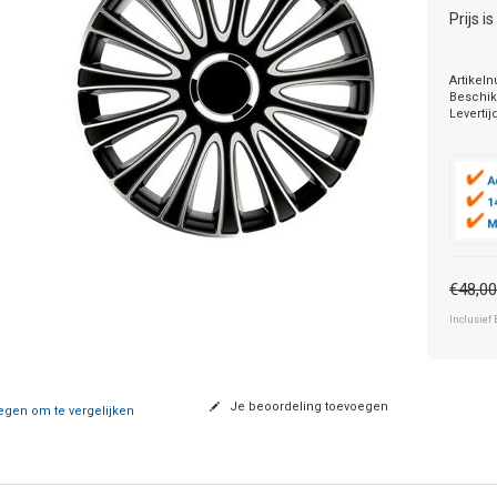
Prijs i
Artikel
Beschik
Levertij
€48,0
Inclusief 
Je beoordeling toevoegen
gen om te vergelijken