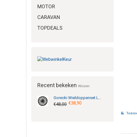
MOTOR
CARAVAN
TOPDEALS
Recent bekeken
Wissen
Gorecki
Wieldoppenset LeMans Pro Silver Black 13inch
€38,90
€48,00
Toevoe