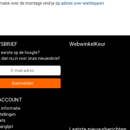
matie over de montage vind je op
advies over wieldoppen
.
SBRIEF
WebwinkelKeur
ls eerste op de hoogte?
je dan nu in voor onze nieuwsbrief:
Aanmelden
 ACCOUNT
 informatie
tellingen
kets
anglijst
Laatste nieuwsberichten