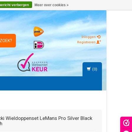
bericht verbergen
Meer over cookies »
Inloggen
 ZOEK?
Registreren
(0)
ki
Wieldoppenset LeMans Pro Silver Black
h