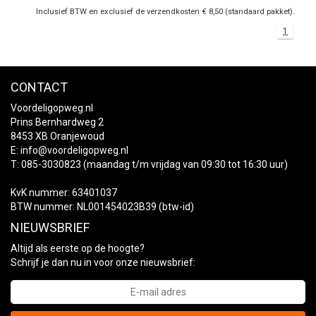
Inclusief BTW en exclusief de verzendkosten € 8,50 (standaard pakket).
1
CONTACT
Voordeligopweg.nl
Prins Bernhardweg 2
8453 XB Oranjewoud
E:
info@voordeligopweg.nl
T: 085-3030823 (maandag t/m vrijdag van 09:30 tot 16:30 uur)
KvK nummer: 63401037
BTW nummer: NL001454023B39 (btw-id)
NIEUWSBRIEF
Altijd als eerste op de hoogte?
Schrijf je dan nu in voor onze nieuwsbrief: