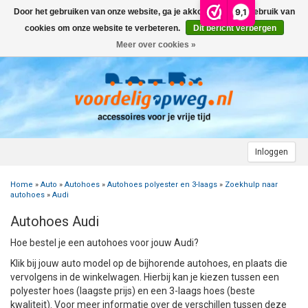
9,1
Door het gebruiken van onze website, ga je akkoord met het gebruik van
Menu
cookies om onze website te verbeteren.
Dit bericht verbergen
Meer over cookies »
+
AUTO
+
+
CAMPER
FIETSENDRAGER
+
+
+
AANHANGWAGEN
DAKDRAGERS
WIELDOPPEN
FIETSENDRAGER OP DE TREKHAAK
+
+
+
Inloggen
MOTOR
AUTOHOES
CAMPERHOES
AANHANGERNET
FIETSENDRAGER ZONDER TREKHAAK
DAKDRAGERS UNIVERSEEL
ADVIES OVER WIELDOPPEN
Home
»
Auto
»
Autohoes
»
Autohoes polyester en 3-laags
»
Zoekhulp naar
+
+
+
CARAVAN
WIELDOPPEN
SNEEUWKETTINGEN
ACCESSOIRES
ACCULADER
FIETSENDRAGER VOOR ELEKTRISCHE FIETSEN
FORD
AUTOHOES POLYESTER EN 3-LAAGS
ZOEKHULP NAAR CAMPERHOES
autohoes
»
Audi
Autohoes Audi
+
+
+
+
TOPDEALS
LAADKABEL ELEKTRISCHE AUTO
PECH ONDERWEG
ONDERDELEN
ACCESSOIRES
ACCULADER
TWINNY LOAD ONDERDELEN
OPEL
DAKHOES POLYESTER
12 INCH
INFORMATIE OVER CAMPERHOEZEN
INFORMATIE OVER STEKKERS & STEKKERDOZEN
Hoe bestel je een autohoes voor jouw Audi?
+
+
STARTEN & LADEN
ACCULADER
ACCESSOIRES
AUTO
FIETSENDRAGER TOEBEHOREN
PEUGEOT
INFORMATIE OVER AUTOHOEZEN
13 INCH
LAADKABEL TYPE 2
STARTKABELS EN ACCUBOOSTER
REGELGEVING M.B.T. VERLICHTING
Klik bij jouw auto model op de bijhorende autohoes, en plaats die
vervolgens in de winkelwagen. Hierbij kan je kiezen tussen een
polyester hoes (laagste prijs) en een 3-laags hoes (beste
+
+
VEILIG OP WEG
ONDERDELEN
CAMPER
INFORMATIE OVER FIETSENDRAGERS
RENAULT
14 INCH
LAADKABEL TYPE 1
ELEKTRISCH LADEN
VEILIG OP WEG
ADVIES BIJ DEFECTE VERLICHTING
INFORMATIE OVER STEKKERS & STEKKERDOZEN
kwaliteit). Voor meer informatie over de verschillen tussen deze