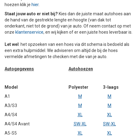
hoezen klik je
hier
.
+
+
DAKKOFFER
CARAVANHOES
AANHANGWAGEN
TOYOTA
15 INCH
INFORMATIE OVER LAADKABELS
ACCULADER
PECH ONDERWEG
REGELGEVING M.B.T. VERLICHTING
Staat jouw auto er niet bij?
Kies dan de juiste maat autohoes aan
de hand van de gestrekte lengte en hoogte (van dak tot
+
SNEEUWKETTINGEN
MOTOR
VOLKSWAGEN (TOT VW PASSAT)
16 INCH
JUMPSTARTER
AUTOSTOELTJE
INFORMATIE OVER DAKKOFFERS
ADVIES BIJ DEFECTE VERLICHTING
INFORMATIE OVER CARAVANHOEZEN
onderkant, niet tot de grond) van je auto. Of neem contact op met
onze
klantenservice
, en wij kijken of er een juiste hoes leverbaar is.
CARAVAN
VOLKSWAGEN (VANAF VW PASSAT)
17 INCH
STARTKABELS
SNEEUWKETTINGEN VOOR SUV, MPV, 4X4, CAMPER EN
Let wel
: het opzoeken van een hoes via dit schema is bedoeld als
BESTELWAGEN
een extra hulpmiddel. We adviseren om altijd de bij de hoes
ZOMER DEALS
OVERIGE AUTOMERKEN
INFORMATIE OVER WIELDOPPEN
vermelde afmetingen te checken met die van je auto.
SNEEUWKETTINGEN VOOR (LICHTE) PERSONENWAGEN
Autogegevens
Autohoezen
INFORMATIE DAKDRAGER SYSTEMEN
INFORMATIE OVER SNEEUWKETTINGEN
Model
Polyester
3-laags
INFORMATIE OVER WETGEVING
A1
M
M
A3/S3
M
M
A4/S4
XL
XL
A4/S4 Avant
SW-XL
SW-XL
A5-S5
XL
XL