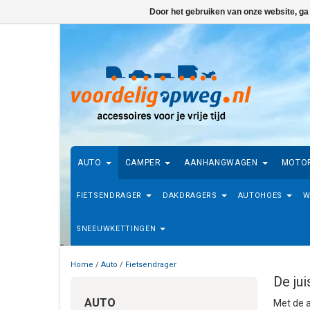
Door het gebruiken van onze website, ga
AUTO
CAMPER
AANHANGWAGEN
MOTO
FIETSENDRAGER
DAKDRAGERS
AUTOHOES
W
SNEEUWKETTINGEN
Home
/
Auto
/
Fietsendrager
De jui
AUTO
Met de a