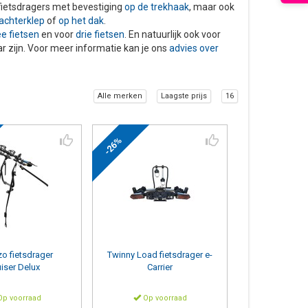
 fietsdragers met bevestiging
op de trekhaak
, maar ook
achterklep
of
op het dak
.
e fietsen
en voor
drie fietsen
. En natuurlijk ook voor
ar zijn. Voor meer informatie kan je ons
advies over
Alle merken
Laagste prijs
16
-26%
zo
fietsdrager
Twinny Load fietsdrager e-
uiser Delux
Carrier
p voorraad
Op voorraad