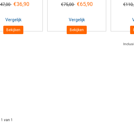
€36,90
€65,90
47,00
€75,00
€110
Vergelijk
Vergelijk
V
Bekijken
Bekijken
Inclus
 1 van 1