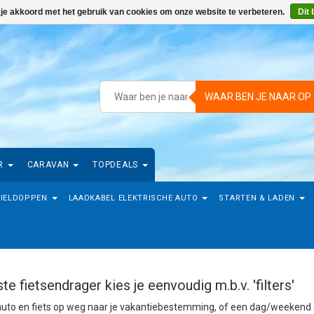
 je akkoord met het gebruik van cookies om onze website te verbeteren.
Dit 
WAAR BEN JE NAAR OP
R
CARAVAN
TOPDEALS
IELDOPPEN
LAADKABEL ELEKTRISCHE AUTO
STARTEN & LADEN
ste fietsendrager kies je eenvoudig m.b.v. 'filters'
uto en fiets op weg naar je vakantiebestemming, of een dag/weekend er