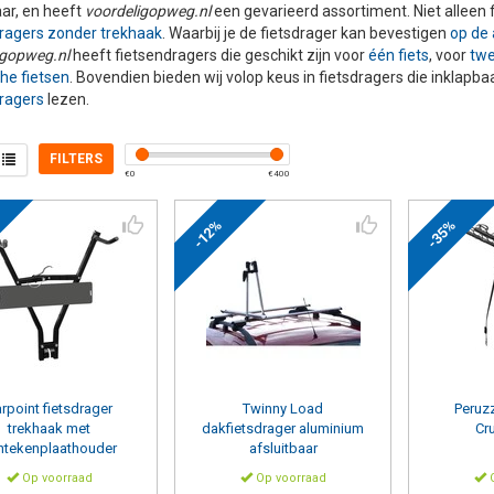
ar, en heeft
voordeligopweg.nl
een gevarieerd assortiment. Niet alleen
ragers zonder trekhaak
. Waarbij je de fietsdrager kan bevestigen
op de 
igopweg.nl
heeft fietsendragers die geschikt zijn voor
één fiets
, voor
twe
che fietsen
. Bovendien bieden wij volop keus in fietsdragers die inklapba
ragers
lezen.
FILTERS
€
0
€
400
-12%
-35%
stiging
Aantal fietsen
 trekhaak
1 fiets
(3)
2 fietsen
(2)
 achterklep
3 fietsen
(1)
 dak
(1)
rpoint
fietsdrager
Twinny Load
Peruz
trekhaak met
dakfietsdrager aluminium
Cr
ntekenplaathouder
afsluitbaar
Op voorraad
Op voorraad
O