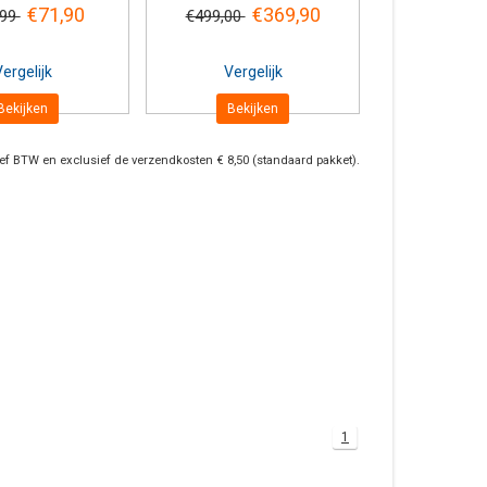
€71,90
€369,90
,99
€499,00
ergelijk
Vergelijk
Bekijken
Bekijken
ief BTW en exclusief de verzendkosten € 8,50 (standaard pakket).
1