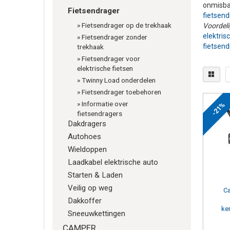
onmisba
Fietsendrager
fietsend
»
Fietsendrager op de trekhaak
Voordel
elektris
»
Fietsendrager zonder
fietsend
trekhaak
»
Fietsendrager voor
elektrische fietsen
»
Twinny Load onderdelen
»
Fietsendrager toebehoren
»
Informatie over
-21%
Beve
fietsendragers
Dakdragers
Op
(1)
Autohoes
Op
Wieldoppen
(1)
Laadkabel elektrische auto
Op
Starten & Laden
Veilig op weg
Ca
Dakkoffer
ke
Sneeuwkettingen
CAMPER