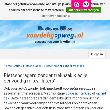
9,1
Door het gebruiken van onze website, ga je akkoord met het gebruik van
Menu
cookies om onze website te verbeteren.
Dit bericht verbergen
Meer over cookies »
+
AUTO
+
+
CAMPER
FIETSENDRAGER
+
+
+
AANHANGWAGEN
DAKDRAGERS
WIELDOPPEN
FIETSENDRAGER OP DE TREKHAAK
+
+
+
Inloggen
MOTOR
AUTOHOES
CAMPERHOES
AANHANGERNET
FIETSENDRAGER ZONDER TREKHAAK
DAKDRAGERS UNIVERSEEL
ADVIES OVER WIELDOPPEN
Home
»
Auto
»
Fietsendrager
»
Fietsendrager zonder trekhaak
+
+
+
CARAVAN
WIELDOPPEN
SNEEUWKETTINGEN
ACCESSOIRES
ACCULADER
FIETSENDRAGER VOOR ELEKTRISCHE FIETSEN
FORD
AUTOHOES POLYESTER EN 3-LAAGS
ZOEKHULP NAAR CAMPERHOES
Fietsendragers zonder trekhaak kies je
+
+
+
+
eenvoudig m.b.v. 'filters'
TOPDEALS
LAADKABEL ELEKTRISCHE AUTO
PECH ONDERWEG
ONDERDELEN
ACCESSOIRES
ACCULADER
TWINNY LOAD ONDERDELEN
OPEL
DAKHOES POLYESTER
12 INCH
INFORMATIE OVER CAMPERHOEZEN
INFORMATIE OVER STEKKERS & STEKKERDOZEN
Ook voor auto's zonder trekhaak biedt
voordeligopweg.nl
een
+
+
STARTEN & LADEN
ACCULADER
ACCESSOIRES
AUTO
FIETSENDRAGER TOEBEHOREN
PEUGEOT
INFORMATIE OVER AUTOHOEZEN
13 INCH
LAADKABEL TYPE 2
STARTKABELS EN ACCUBOOSTER
REGELGEVING M.B.T. VERLICHTING
assortiment fietsdragers. Met montage
op de achterklep
of
op het
dak
. Deze fietsendragers zijn gemakkelijk te monteren, licht in
gewicht en vaak voordeliger dan fietsdragers op de trekhaak.
+
+
VEILIG OP WEG
ONDERDELEN
CAMPER
INFORMATIE OVER FIETSENDRAGERS
RENAULT
14 INCH
LAADKABEL TYPE 1
ELEKTRISCH LADEN
VEILIG OP WEG
ADVIES BIJ DEFECTE VERLICHTING
INFORMATIE OVER STEKKERS & STEKKERDOZEN
Bovendien geschikt voor één fiets, voor twee fietsen en voor drie