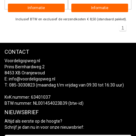
Informatie
Informatie
Inclusief BTW en exclusief de verzendkosten € 8,50 (standaard pakket).
1
CONTACT
Voordeligopweg.nl
Prins Bernhardweg 2
8453 XB Oranjewoud
E:
info@voordeligopweg.nl
T: 085-3030823 (maandag t/m vrijdag van 09:30 tot 16:30 uur)
KvK nummer: 63401037
BTW nummer: NL001454023B39 (btw-id)
NIEUWSBRIEF
Altijd als eerste op de hoogte?
Schrijf je dan nu in voor onze nieuwsbrief: