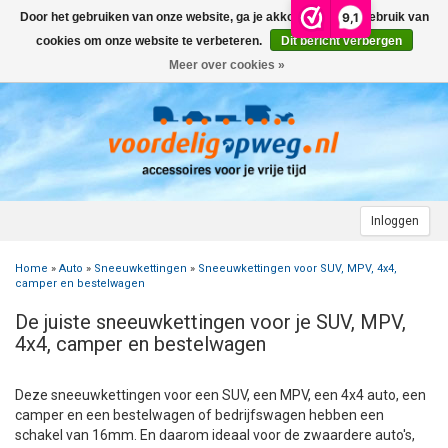
9,1
Door het gebruiken van onze website, ga je akkoord met het gebruik van
Menu
cookies om onze website te verbeteren.
Dit bericht verbergen
Meer over cookies »
+
AUTO
+
+
CAMPER
FIETSENDRAGER
+
+
+
AANHANGWAGEN
DAKDRAGERS
WIELDOPPEN
FIETSENDRAGER OP DE TREKHAAK
+
+
+
Inloggen
MOTOR
AUTOHOES
CAMPERHOES
AANHANGERNET
FIETSENDRAGER ZONDER TREKHAAK
DAKDRAGERS UNIVERSEEL
ADVIES OVER WIELDOPPEN
Home
»
Auto
»
Sneeuwkettingen
»
Sneeuwkettingen voor SUV, MPV, 4x4,
+
+
+
CARAVAN
WIELDOPPEN
SNEEUWKETTINGEN
ACCESSOIRES
ACCULADER
FIETSENDRAGER VOOR ELEKTRISCHE FIETSEN
FORD
AUTOHOES POLYESTER EN 3-LAAGS
ZOEKHULP NAAR CAMPERHOES
camper en bestelwagen
De juiste sneeuwkettingen voor je SUV, MPV,
+
+
+
+
TOPDEALS
LAADKABEL ELEKTRISCHE AUTO
PECH ONDERWEG
ONDERDELEN
ACCESSOIRES
ACCULADER
TWINNY LOAD ONDERDELEN
OPEL
DAKHOES POLYESTER
12 INCH
INFORMATIE OVER CAMPERHOEZEN
INFORMATIE OVER STEKKERS & STEKKERDOZEN
4x4, camper en bestelwagen
+
+
STARTEN & LADEN
ACCULADER
ACCESSOIRES
AUTO
FIETSENDRAGER TOEBEHOREN
PEUGEOT
INFORMATIE OVER AUTOHOEZEN
13 INCH
LAADKABEL TYPE 2
STARTKABELS EN ACCUBOOSTER
REGELGEVING M.B.T. VERLICHTING
Deze sneeuwkettingen voor een SUV, een MPV, een 4x4 auto, een
camper en een bestelwagen of bedrijfswagen hebben een
+
+
VEILIG OP WEG
ONDERDELEN
CAMPER
INFORMATIE OVER FIETSENDRAGERS
RENAULT
14 INCH
LAADKABEL TYPE 1
ELEKTRISCH LADEN
VEILIG OP WEG
ADVIES BIJ DEFECTE VERLICHTING
INFORMATIE OVER STEKKERS & STEKKERDOZEN
schakel van 16mm. En daarom ideaal voor de zwaardere auto's,