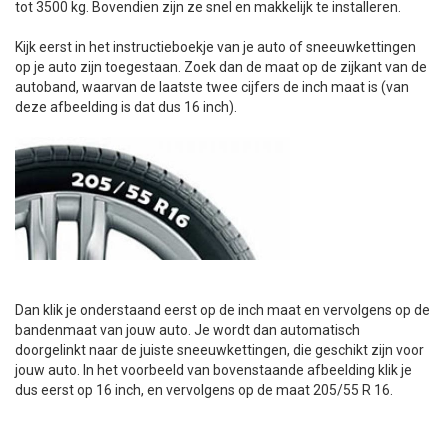
tot 3500 kg. Bovendien zijn ze snel en makkelijk te installeren.
+
+
DAKKOFFER
CARAVANHOES
AANHANGWAGEN
TOYOTA
15 INCH
INFORMATIE OVER LAADKABELS
ACCULADER
PECH ONDERWEG
REGELGEVING M.B.T. VERLICHTING
Kijk eerst in het instructieboekje van je auto of sneeuwkettingen
op je auto zijn toegestaan.
Zoek dan de maat op de zijkant van de
+
SNEEUWKETTINGEN
MOTOR
VOLKSWAGEN (TOT VW PASSAT)
16 INCH
JUMPSTARTER
AUTOSTOELTJE
INFORMATIE OVER DAKKOFFERS
ADVIES BIJ DEFECTE VERLICHTING
INFORMATIE OVER CARAVANHOEZEN
autoband, waarvan de laatste twee cijfers de inch maat is (van
deze afbeelding is dat dus 16 inch).
CARAVAN
VOLKSWAGEN (VANAF VW PASSAT)
17 INCH
STARTKABELS
SNEEUWKETTINGEN VOOR SUV, MPV, 4X4, CAMPER EN
BESTELWAGEN
ZOMER DEALS
OVERIGE AUTOMERKEN
INFORMATIE OVER WIELDOPPEN
SNEEUWKETTINGEN VOOR (LICHTE) PERSONENWAGEN
INFORMATIE DAKDRAGER SYSTEMEN
INFORMATIE OVER SNEEUWKETTINGEN
INFORMATIE OVER WETGEVING
Dan klik je onderstaand eerst op de inch maat en vervolgens op de
bandenmaat van jouw auto.
Je wordt dan automatisch
doorgelinkt naar de juiste sneeuwkettingen, die geschikt zijn voor
jouw auto. In het voorbeeld van bovenstaande afbeelding klik je
dus eerst op 16 inch, en vervolgens
op de maat 205/55 R 16
.