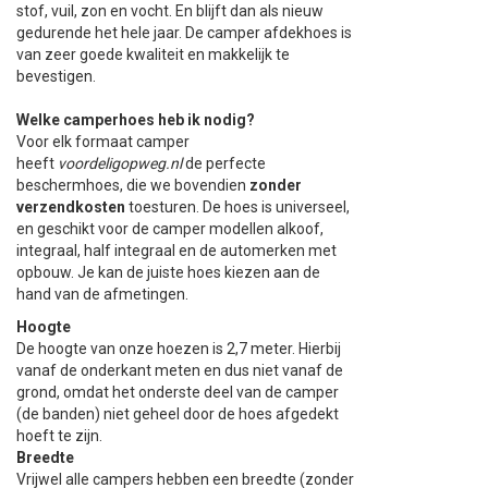
stof, vuil, zon en vocht. En blijft dan als nieuw
+
+
gedurende het hele jaar. De camper afdekhoes is
DAKKOFFER
CARAVANHOES
AANHANGWAGEN
TOYOTA
15 INCH
INFORMATIE OVER LAADKABELS
ACCULADER
PECH ONDERWEG
REGELGEVING M.B.T. VERLICHTING
van zeer goede kwaliteit en makkelijk te
bevestigen.
+
SNEEUWKETTINGEN
MOTOR
VOLKSWAGEN (TOT VW PASSAT)
16 INCH
JUMPSTARTER
AUTOSTOELTJE
INFORMATIE OVER DAKKOFFERS
ADVIES BIJ DEFECTE VERLICHTING
INFORMATIE OVER CARAVANHOEZEN
Welke camperhoes heb ik nodig?
Voor elk formaat camper
CARAVAN
VOLKSWAGEN (VANAF VW PASSAT)
17 INCH
STARTKABELS
SNEEUWKETTINGEN VOOR SUV, MPV, 4X4, CAMPER EN
heeft
voordeligopweg.nl
de perfecte
BESTELWAGEN
beschermhoes, die we bovendien
zonder
ZOMER DEALS
OVERIGE AUTOMERKEN
INFORMATIE OVER WIELDOPPEN
verzendkosten
toesturen. De hoes is universeel,
SNEEUWKETTINGEN VOOR (LICHTE) PERSONENWAGEN
en geschikt voor de camper modellen alkoof,
integraal, half integraal en de automerken met
INFORMATIE DAKDRAGER SYSTEMEN
opbouw. Je kan de juiste hoes kiezen aan de
INFORMATIE OVER SNEEUWKETTINGEN
hand van de afmetingen.
Hoogte
INFORMATIE OVER WETGEVING
De hoogte van onze hoezen is 2,7 meter. Hierbij
vanaf de onderkant meten en dus niet vanaf de
grond, omdat het onderste deel van de camper
(de banden) niet geheel door de hoes afgedekt
hoeft te zijn.
Breedte
Vrijwel alle campers hebben een breedte (zonder