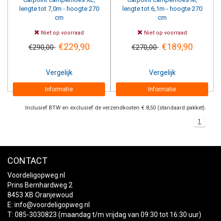
lengte tot 7,0m - hoogte 270
lengte tot 6,1m - hoogte 270
cm
cm
Niet op voorraad
Niet op voorraad
€229,90
€189,90
€290,00
€270,00
Vergelijk
Vergelijk
Informatie
Informatie
Inclusief BTW en exclusief de verzendkosten € 8,50 (standaard pakket).
1
CONTACT
Voordeligopweg.nl
Prins Bernhardweg 2
8453 XB Oranjewoud
E:
info@voordeligopweg.nl
T: 085-3030823 (maandag t/m vrijdag van 09:30 tot 16:30 uur)