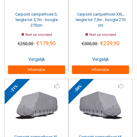
Carpoint camperhoes S,
Carpoint camperhoes XXL,
lengte tot 5,7m - hoogte
lengte tot 7,5m - hoogte 270
270cm
cm
Niet op voorraad
Niet op voorraad
€179,90
€239,90
€250,00
€300,00
Vergelijk
Vergelijk
Informatie
Informatie
-21%
-30%
Carpoint camperhoes XL,
Carpoint camperhoes M,