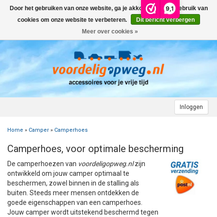
9,1
Door het gebruiken van onze website, ga je akkoord met het gebruik van
Menu
cookies om onze website te verbeteren.
Dit bericht verbergen
Meer over cookies »
+
AUTO
+
+
CAMPER
FIETSENDRAGER
+
+
+
AANHANGWAGEN
DAKDRAGERS
WIELDOPPEN
FIETSENDRAGER OP DE TREKHAAK
+
+
+
Inloggen
MOTOR
AUTOHOES
CAMPERHOES
AANHANGERNET
FIETSENDRAGER ZONDER TREKHAAK
DAKDRAGERS UNIVERSEEL
ADVIES OVER WIELDOPPEN
Home
»
Camper
»
Camperhoes
+
+
+
CARAVAN
WIELDOPPEN
SNEEUWKETTINGEN
ACCESSOIRES
ACCULADER
FIETSENDRAGER VOOR ELEKTRISCHE FIETSEN
FORD
AUTOHOES POLYESTER EN 3-LAAGS
ZOEKHULP NAAR CAMPERHOES
Camperhoes, voor optimale bescherming
+
+
+
+
TOPDEALS
LAADKABEL ELEKTRISCHE AUTO
PECH ONDERWEG
ONDERDELEN
ACCESSOIRES
ACCULADER
TWINNY LOAD ONDERDELEN
OPEL
DAKHOES POLYESTER
12 INCH
INFORMATIE OVER CAMPERHOEZEN
INFORMATIE OVER STEKKERS & STEKKERDOZEN
De camperhoezen van
voordeligopweg.nl
zijn
ontwikkeld om jouw camper optimaal te
+
+
STARTEN & LADEN
ACCULADER
ACCESSOIRES
AUTO
FIETSENDRAGER TOEBEHOREN
PEUGEOT
INFORMATIE OVER AUTOHOEZEN
13 INCH
LAADKABEL TYPE 2
STARTKABELS EN ACCUBOOSTER
REGELGEVING M.B.T. VERLICHTING
beschermen, zowel binnen in de stalling als
buiten. Steeds meer mensen ontdekken de
goede eigenschappen van een camperhoes.
+
+
VEILIG OP WEG
ONDERDELEN
CAMPER
INFORMATIE OVER FIETSENDRAGERS
RENAULT
14 INCH
LAADKABEL TYPE 1
ELEKTRISCH LADEN
VEILIG OP WEG
ADVIES BIJ DEFECTE VERLICHTING
INFORMATIE OVER STEKKERS & STEKKERDOZEN
Jouw camper wordt uitstekend beschermd tegen