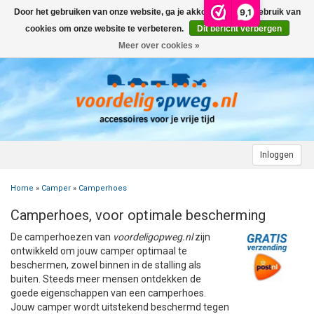
9,1
Door het gebruiken van onze website, ga je akkoord met het gebruik van
Menu
cookies om onze website te verbeteren.
Dit bericht verbergen
Meer over cookies »
+
AUTO
+
+
CAMPER
FIETSENDRAGER
+
+
+
AANHANGWAGEN
DAKDRAGERS
WIELDOPPEN
FIETSENDRAGER OP DE TREKHAAK
+
+
+
Inloggen
MOTOR
AUTOHOES
CAMPERHOES
AANHANGERNET
FIETSENDRAGER ZONDER TREKHAAK
DAKDRAGERS UNIVERSEEL
ADVIES OVER WIELDOPPEN
Home
»
Camper
»
Camperhoes
+
+
+
CARAVAN
WIELDOPPEN
SNEEUWKETTINGEN
ACCESSOIRES
ACCULADER
FIETSENDRAGER VOOR ELEKTRISCHE FIETSEN
FORD
AUTOHOES POLYESTER EN 3-LAAGS
ZOEKHULP NAAR CAMPERHOES
Camperhoes, voor optimale bescherming
+
+
+
+
TOPDEALS
LAADKABEL ELEKTRISCHE AUTO
PECH ONDERWEG
ONDERDELEN
ACCESSOIRES
ACCULADER
TWINNY LOAD ONDERDELEN
OPEL
DAKHOES POLYESTER
12 INCH
INFORMATIE OVER CAMPERHOEZEN
INFORMATIE OVER STEKKERS & STEKKERDOZEN
De camperhoezen van
voordeligopweg.nl
zijn
ontwikkeld om jouw camper optimaal te
+
+
STARTEN & LADEN
ACCULADER
ACCESSOIRES
AUTO
FIETSENDRAGER TOEBEHOREN
PEUGEOT
INFORMATIE OVER AUTOHOEZEN
13 INCH
LAADKABEL TYPE 2
STARTKABELS EN ACCUBOOSTER
REGELGEVING M.B.T. VERLICHTING
beschermen, zowel binnen in de stalling als
buiten. Steeds meer mensen ontdekken de
goede eigenschappen van een camperhoes.
+
+
VEILIG OP WEG
ONDERDELEN
CAMPER
INFORMATIE OVER FIETSENDRAGERS
RENAULT
14 INCH
LAADKABEL TYPE 1
ELEKTRISCH LADEN
VEILIG OP WEG
ADVIES BIJ DEFECTE VERLICHTING
INFORMATIE OVER STEKKERS & STEKKERDOZEN
Jouw camper wordt uitstekend beschermd tegen