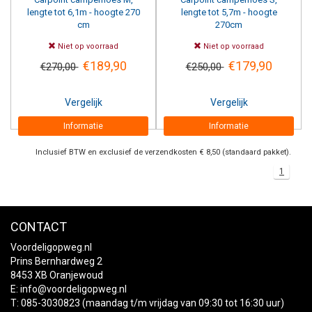
lengte tot 6,1m - hoogte 270
lengte tot 5,7m - hoogte
cm
270cm
Niet op voorraad
Niet op voorraad
€189,90
€179,90
€270,00
€250,00
Vergelijk
Vergelijk
Informatie
Informatie
Inclusief BTW en exclusief de verzendkosten € 8,50 (standaard pakket).
1
CONTACT
Voordeligopweg.nl
Prins Bernhardweg 2
8453 XB Oranjewoud
E:
info@voordeligopweg.nl
T: 085-3030823 (maandag t/m vrijdag van 09:30 tot 16:30 uur)