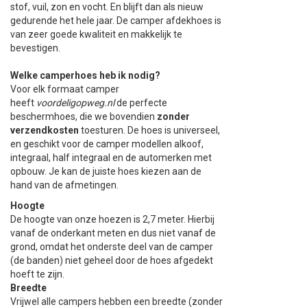
stof, vuil, zon en vocht. En blijft dan als nieuw
+
+
gedurende het hele jaar. De camper afdekhoes is
DAKKOFFER
CARAVANHOES
AANHANGWAGEN
TOYOTA
15 INCH
INFORMATIE OVER LAADKABELS
ACCULADER
PECH ONDERWEG
REGELGEVING M.B.T. VERLICHTING
van zeer goede kwaliteit en makkelijk te
bevestigen.
+
SNEEUWKETTINGEN
MOTOR
VOLKSWAGEN (TOT VW PASSAT)
16 INCH
JUMPSTARTER
AUTOSTOELTJE
INFORMATIE OVER DAKKOFFERS
ADVIES BIJ DEFECTE VERLICHTING
INFORMATIE OVER CARAVANHOEZEN
Welke camperhoes heb ik nodig?
Voor elk formaat camper
CARAVAN
VOLKSWAGEN (VANAF VW PASSAT)
17 INCH
STARTKABELS
SNEEUWKETTINGEN VOOR SUV, MPV, 4X4, CAMPER EN
heeft
voordeligopweg.nl
de perfecte
BESTELWAGEN
beschermhoes, die we bovendien
zonder
ZOMER DEALS
OVERIGE AUTOMERKEN
INFORMATIE OVER WIELDOPPEN
verzendkosten
toesturen. De hoes is universeel,
SNEEUWKETTINGEN VOOR (LICHTE) PERSONENWAGEN
en geschikt voor de camper modellen alkoof,
integraal, half integraal en de automerken met
INFORMATIE DAKDRAGER SYSTEMEN
opbouw. Je kan de juiste hoes kiezen aan de
INFORMATIE OVER SNEEUWKETTINGEN
hand van de afmetingen.
Hoogte
INFORMATIE OVER WETGEVING
De hoogte van onze hoezen is 2,7 meter. Hierbij
vanaf de onderkant meten en dus niet vanaf de
grond, omdat het onderste deel van de camper
(de banden) niet geheel door de hoes afgedekt
hoeft te zijn.
Breedte
Vrijwel alle campers hebben een breedte (zonder