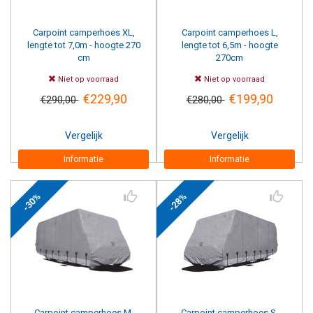
Carpoint camperhoes XL,
Carpoint camperhoes L,
lengte tot 7,0m - hoogte 270
lengte tot 6,5m - hoogte
cm
270cm
Niet op voorraad
Niet op voorraad
€229,90
€199,90
€290,00
€280,00
Vergelijk
Vergelijk
Informatie
Informatie
-30%
-28%
Carpoint camperhoes M,
Carpoint camperhoes S,