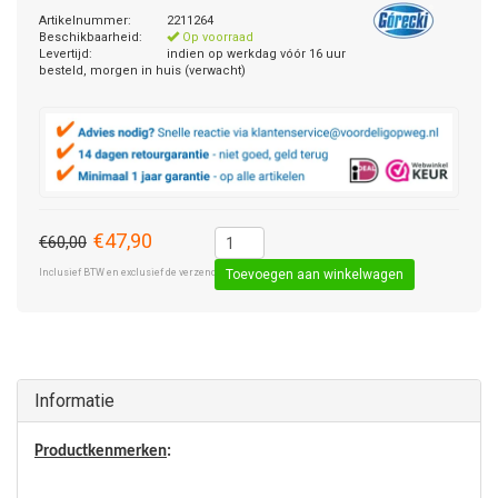
Artikelnummer:
2211264
Beschikbaarheid:
Op voorraad
Levertijd:
indien op werkdag vóór 16 uur
besteld, morgen in huis (verwacht)
€47,90
€60,00
Inclusief BTW en exclusief de verzendkosten € 8,50 (standaard pakket).
Toevoegen aan winkelwagen
Informatie
Productkenmerken
: