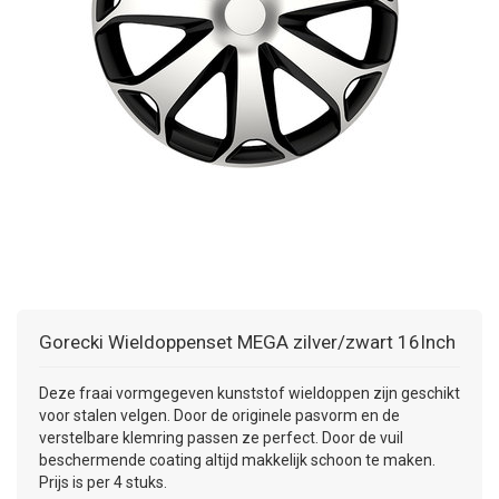
+
+
DAKKOFFER
CARAVANHOES
AANHANGWAGEN
TOYOTA
15 INCH
INFORMATIE OVER LAADKABELS
ACCULADER
PECH ONDERWEG
REGELGEVING M.B.T. VERLICHTING
+
SNEEUWKETTINGEN
MOTOR
VOLKSWAGEN (TOT VW PASSAT)
16 INCH
JUMPSTARTER
AUTOSTOELTJE
INFORMATIE OVER DAKKOFFERS
ADVIES BIJ DEFECTE VERLICHTING
INFORMATIE OVER CARAVANHOEZEN
CARAVAN
VOLKSWAGEN (VANAF VW PASSAT)
17 INCH
STARTKABELS
SNEEUWKETTINGEN VOOR SUV, MPV, 4X4, CAMPER EN
BESTELWAGEN
ZOMER DEALS
OVERIGE AUTOMERKEN
INFORMATIE OVER WIELDOPPEN
SNEEUWKETTINGEN VOOR (LICHTE) PERSONENWAGEN
INFORMATIE DAKDRAGER SYSTEMEN
INFORMATIE OVER SNEEUWKETTINGEN
Gorecki
Wieldoppenset MEGA zilver/zwart 16Inch
INFORMATIE OVER WETGEVING
Deze fraai vormgegeven kunststof wieldoppen zijn geschikt
voor stalen velgen. Door de originele pasvorm en de
verstelbare klemring passen ze perfect. Door de vuil
beschermende coating altijd makkelijk schoon te maken.
Prijs is per 4 stuks.