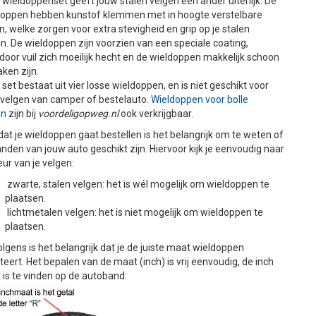
wieldoppenset geeft jouw stalen velgen een ander uiterlijk. De
doppen hebben kunstof klemmen met in hoogte verstelbare
n, welke zorgen voor extra stevigheid en grip op je stalen
n. De wieldoppen zijn voorzien van een speciale coating,
oor vuil zich moeilijk hecht en de wieldoppen makkelijk schoon
ken zijn.
set bestaat uit vier losse wieldoppen, en is niet geschikt voor
 velgen van camper of bestelauto.
Wieldoppen voor bolle
en
zijn bij
voordeligopweg.nl
ook verkrijgbaar.
at je wieldoppen gaat bestellen is het belangrijk om te weten of
nden van jouw auto geschikt zijn. Hiervoor kijk je eenvoudig naar
eur van je velgen:
zwarte, stalen velgen: het is wél mogelijk om wieldoppen te
plaatsen.
lichtmetalen velgen: het is niet mogelijk om wieldoppen te
plaatsen.
lgens is het belangrijk dat je de juiste maat wieldoppen
teert. Het bepalen van de maat (inch) is vrij eenvoudig, de inch
is te vinden op de autoband: