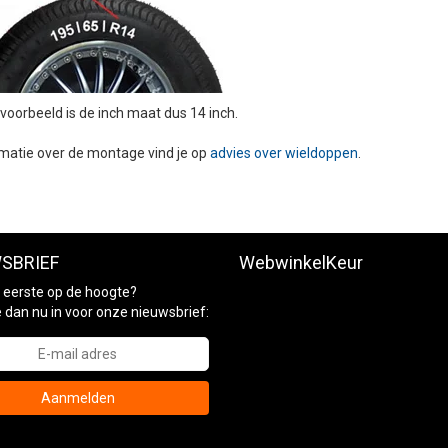
t voorbeeld is de inch maat dus 14 inch.
matie over de montage vind je op
advies over wieldoppen
.
SBRIEF
WebwinkelKeur
ls eerste op de hoogte?
je dan nu in voor onze nieuwsbrief:
Aanmelden