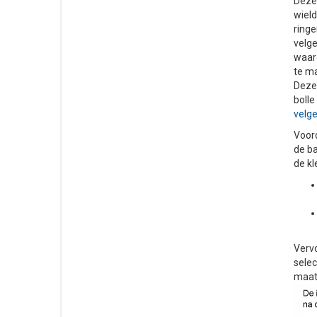
Deze 
wiel
ringe
velge
waard
te ma
Deze 
bolle
velg
Voord
de ba
de kl
Vervo
selec
maat 