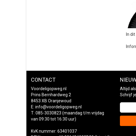
In di
Infor
CONTACT
NIEUW
Voordeligopweg.nl
Altijd a
Prins Bernhardweg 2
Schrijf 
8453 XB Oranjewoud
E:
info@voordeligopweg.nl
T: 085-3030823 (maandag t/m vrijdag
van 09:30 tot 16:30 uur)
KvK nummer: 63401037