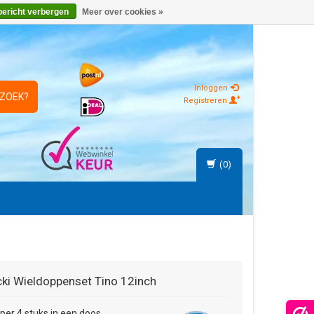
bericht verbergen
Meer over cookies »
Inloggen
 ZOEK?
Registreren
(0)
ki
Wieldoppenset Tino 12inch
s per 4 stuks in een doos.