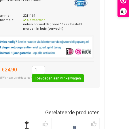
9,1
nummer:
2211164
baarheid:
Op voorraad
d:
indien op werkdag vóór 16 uur besteld,
morgen in huis (verwacht)
€24,90
0
BTW en exclusief de verzendkosten € 8,50 (standaard pakket).
Gerelateerde producten