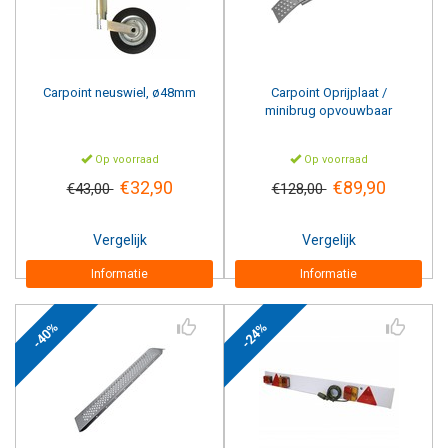
Carpoint
neuswiel, ø48mm
Carpoint
Oprijplaat /
minibrug opvouwbaar
Op voorraad
Op voorraad
€32,90
€89,90
€43,00
€128,00
Vergelijk
Vergelijk
Informatie
Informatie
-40%
-24%