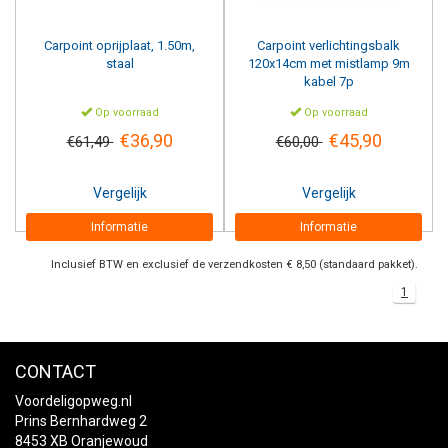
Carpoint
oprijplaat, 1.50m,
Carpoint
verlichtingsbalk
staal
120x14cm met mistlamp 9m
kabel 7p
Op voorraad
Op voorraad
€36,90
€45,90
€61,49
€60,00
Vergelijk
Vergelijk
Informatie
Informatie
Inclusief BTW en exclusief de verzendkosten € 8,50 (standaard pakket).
1
CONTACT
Voordeligopweg.nl
Prins Bernhardweg 2
8453 XB Oranjewoud